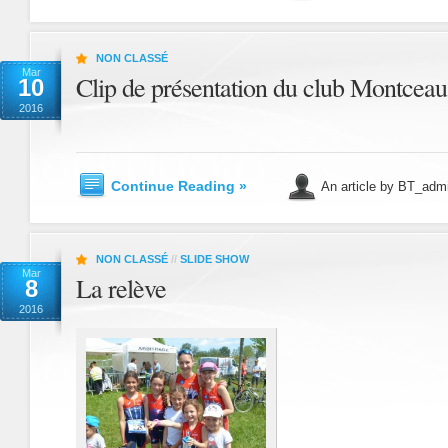
NON CLASSÉ
Mar
Clip de présentation du club Montceau
10
2016
Continue Reading »
An article by BT_adm
NON CLASSÉ
//
SLIDE SHOW
Mar
La relève
8
2016