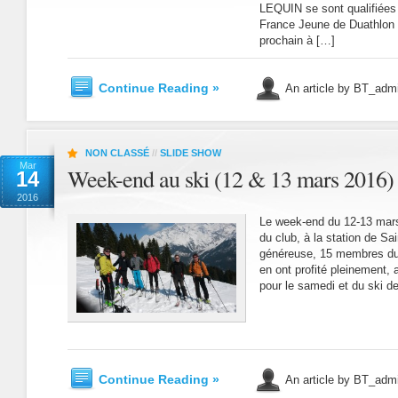
LEQUIN se sont qualifiées
France Jeune de Duathlon q
prochain à […]
Continue Reading »
An article by BT_adm
NON CLASSÉ
//
SLIDE SHOW
Mar
Week-end au ski (12 & 13 mars 2016)
14
2016
Le week-end du 12-13 mars 
du club, à la station de S
généreuse, 15 membres du 
en ont profité pleinement,
pour le samedi et du ski 
Continue Reading »
An article by BT_adm