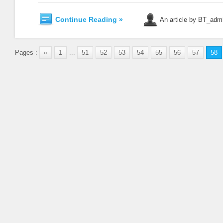
Continue Reading »
An article by BT_adm
Pages :
«
1
...
51
52
53
54
55
56
57
58