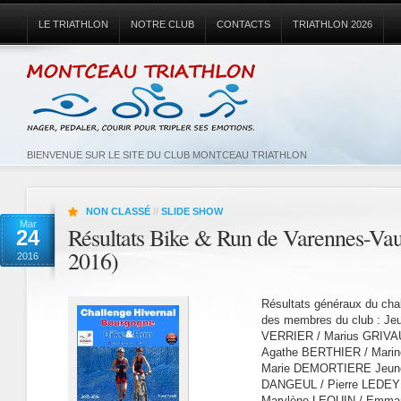
LE TRIATHLON
NOTRE CLUB
CONTACTS
TRIATHLON 2026
BIENVENUE SUR LE SITE DU CLUB MONTCEAU TRIATHLON
NON CLASSÉ
//
SLIDE SHOW
Mar
Résultats Bike & Run de Varennes-Vau
24
2016)
2016
Résultats généraux du cha
des membres du club : Jeu
VERRIER / Marius GRIVAUL
Agathe BERTHIER / Marine
Marie DEMORTIERE Jeunes
DANGEUL / Pierre LEDEY 
Marylène LEQUIN / Emma