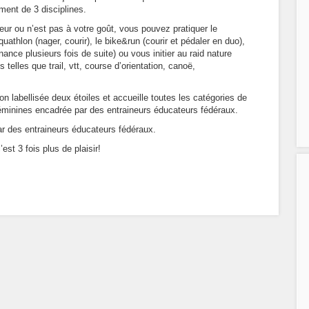
ment de 3 disciplines.
peur ou n’est pas à votre goût, vous pouvez pratiquer le
aquathlon (nager, courir), le bike&run (courir et pédaler en duo),
nance plusieurs fois de suite) ou vous initier au raid nature
elles que trail, vtt, course d’orientation, canoë,
on labellisée deux étoiles et accueille toutes les catégories de
féminines encadrée par des entraineurs éducateurs fédéraux.
ar des entraineurs éducateurs fédéraux.
’est 3 fois plus de plaisir!