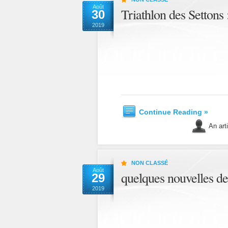
Août
Triathlon des Settons 
30
2019
Continue Reading »
An art
NON CLASSÉ
Août
quelques nouvelles de
29
2019