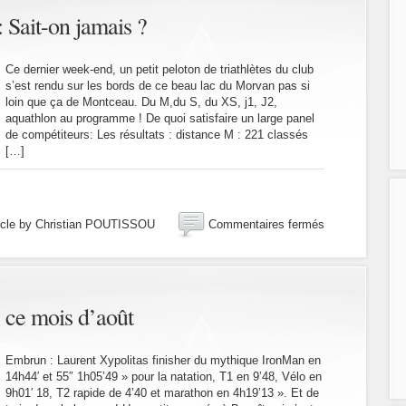
: Sait-on jamais ?
Ce dernier week-end, un petit peloton de triathlètes du club
s’est rendu sur les bords de ce beau lac du Morvan pas si
loin que ça de Montceau. Du M,du S, du XS, j1, J2,
aquathlon au programme ! De quoi satisfaire un large panel
de compétiteurs: Les résultats : distance M : 221 classés
[…]
sur
icle by Christian POUTISSOU
Commentaires fermés
Triathlon
des
Settons
:
Sait-
 ce mois d’août
on
jamais
?
Embrun : Laurent Xypolitas finisher du mythique IronMan en
14h44′ et 55″ 1h05’49 » pour la natation, T1 en 9’48, Vélo en
9h01′ 18, T2 rapide de 4’40 et marathon en 4h19’13 ». Et de