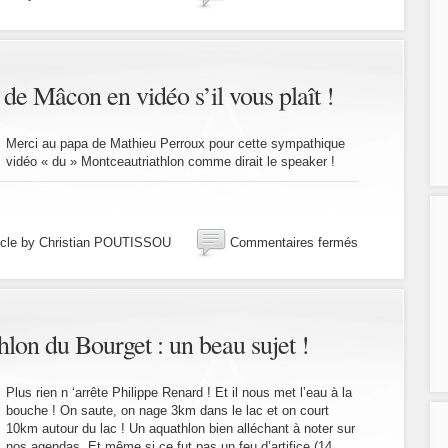
21
juillet
2019
:
après
n de Mâcon en vidéo s’il vous plaît !
le
Bourget,
le
Merci au papa de Mathieu Perroux pour cette sympathique
Bouchet
vidéo « du » Montceautriathlon comme dirait le speaker !
!
sur
icle by Christian POUTISSOU
Commentaires fermés
Retour
sur
le
triathlon
de
hlon du Bourget : un beau sujet !
Mâcon
en
vidéo
Plus rien n ‘arrête Philippe Renard ! Et il nous met l’eau à la
s’il
bouche ! On saute, on nage 3km dans le lac et on court
vous
10km autour du lac ! Un aquathlon bien alléchant à noter sur
nos agendas. Et même si ce fut pas un feu d’artifice (14
plaît