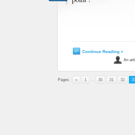
Continue Reading »
An art
Pages :
«
1
...
30
31
32
3