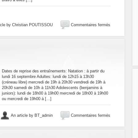
sur
icle by Christian POUTISSOU
Commentaires fermés
Finale
D3
féminine
à
Saint
Pierre
d’Albigny
:
Dates de reprise des entraînements: Natation : à partir du
en
lundi 16 septembre Adultes: lundi de 12h15 à 13h30
bonne
(créneau libre) mercredi de 19h à 20h30 vendredi de 19h à
20h30 samedi de 10h à 11h30 Adolescents (benjamins à
compagnie
juniors): lundi de 18h00 à 19h00 mercredi de 18h00 à 19h00
ou mercredi de 19h00 à […]
sur
An article by BT_admin
Commentaires fermés
C’est
la
rentrée
!