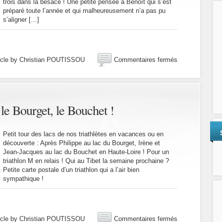
trois dans la besace ! Une petite pensée à Benoît qui s’est
préparé toute l’année et qui malheureusement n’a pas pu
s’aligner […]
sur
icle by Christian POUTISSOU
Commentaires fermés
quelques
nouvelles
de
ce
mois
s le Bourget, le Bouchet !
d’août
Petit tour des lacs de nos triathlètes en vacances ou en
découverte : Après Philippe au lac du Bourget, Irène et
Jean-Jacques au lac du Bouchet en Haute-Loire ! Pour un
triathlon M en relais ! Qui au Tibet la semaine prochaine ?
Petite carte postale d’un triathlon qui a l’air bien
sympathique !
sur
icle by Christian POUTISSOU
Commentaires fermés