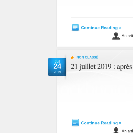
Continue Reading »
An art
NON CLASSÉ
Juil
21 juillet 2019 : aprè
24
2019
Continue Reading »
An art