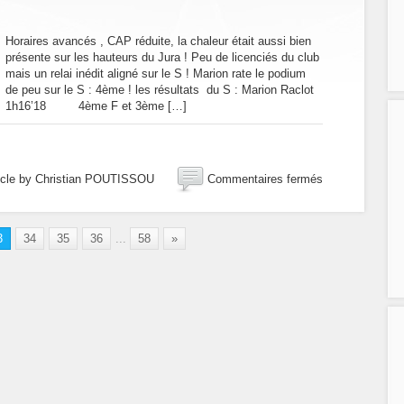
l’Ardèche
:
Horaires avancés , CAP réduite, la chaleur était aussi bien
fallait
présente sur les hauteurs du Jura ! Peu de licenciés du club
avoir
mais un relai inédit aligné sur le S ! Marion rate le podium
la
de peu sur le S : 4ème ! les résultats du S : Marion Raclot
pêche
1h16’18 4ème F et 3ème […]
!
sur
icle by Christian POUTISSOU
Commentaires fermés
30
juin
2019,
3
34
35
36
...
58
»
Triathlon
du
lac
de
St
Point
:
cuits
juste
à