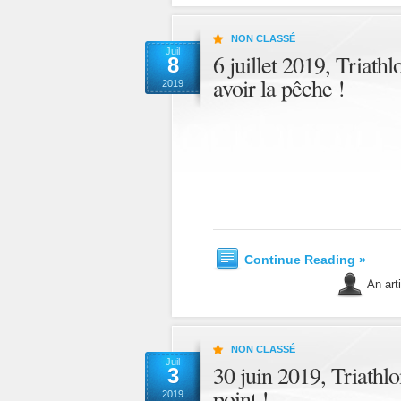
NON CLASSÉ
Juil
6 juillet 2019, Triathl
8
avoir la pêche !
2019
Continue Reading »
An art
NON CLASSÉ
Juil
30 juin 2019, Triathlon
3
point !
2019