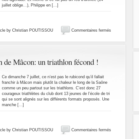
juillet oblige…), Philippe en […]
!
sur
icle by Christian POUTISSOU
Commentaires fermés
14
juillet
2019,
Aquathlon
du
lon de Mâcon: un triathlon fécond !
Bourget
:
un
Ce dimanche 7 juillet, ce n’est pas le rubicond qu’il fallait
beau
franchir à Mâcon mais plutôt la chaleur le long de la Saône
sujet
comme un peu partout sur les triathlons. C’est donc 27
courageux triathlètes du club dont 13 jeunes de l’école de tri
!
qui se sont alignés sur les différents formats proposés. Une
manche […]
sur
icle by Christian POUTISSOU
Commentaires fermés
7