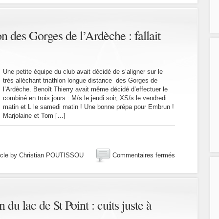
juillet
2019,
triathlon
de
on des Gorges de l’Ardèche : fallait
Mâcon:
un
triathlon
fécond
Une petite équipe du club avait décidé de s’aligner sur le
!
très alléchant triathlon longue distance des Gorges de
l’Ardèche. Benoît Thierry avait même décidé d’effectuer le
combiné en trois jours : M/s le jeudi soir, XS/s le vendredi
matin et L le samedi matin ! Une bonne prépa pour Embrun !
Marjolaine et Tom […]
sur
icle by Christian POUTISSOU
Commentaires fermés
6
juillet
2019,
Triathlon
des
 du lac de St Point : cuits juste à
Gorges
de