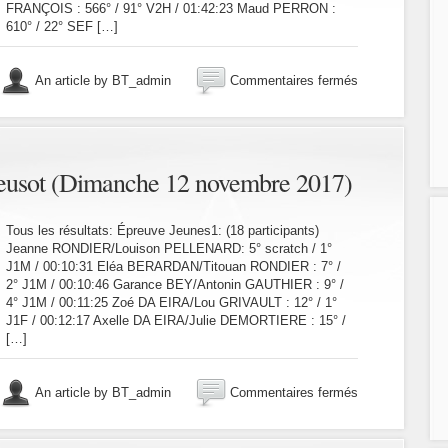
FRANÇOIS : 566° / 91° V2H / 01:42:23 Maud PERRON :
610° / 22° SEF […]
sur
An article by BT_admin
Commentaires fermés
Semi
marathon
de
Beaune
(Samedi
eusot (Dimanche 12 novembre 2017)
18
novembre
2017)
Tous les résultats: Épreuve Jeunes1: (18 participants)
Jeanne RONDIER/Louison PELLENARD: 5° scratch / 1°
J1M / 00:10:31 Eléa BERARDAN/Titouan RONDIER : 7° /
2° J1M / 00:10:46 Garance BEY/Antonin GAUTHIER : 9° /
4° J1M / 00:11:25 Zoé DA EIRA/Lou GRIVAULT : 12° / 1°
J1F / 00:12:17 Axelle DA EIRA/Julie DEMORTIERE : 15° /
[…]
sur
An article by BT_admin
Commentaires fermés
Bike
&
Run