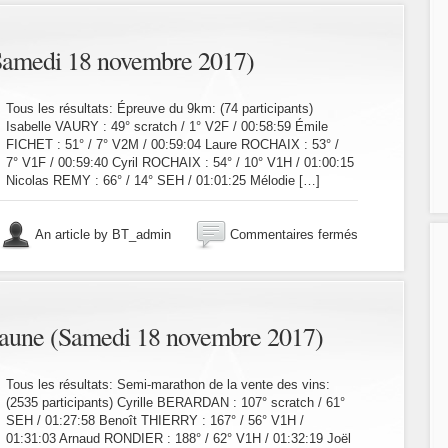
club
(Octobre
/
(Samedi 18 novembre 2017)
Novembre
2017)
Tous les résultats: Épreuve du 9km: (74 participants)
Isabelle VAURY : 49° scratch / 1° V2F / 00:58:59 Émile
FICHET : 51° / 7° V2M / 00:59:04 Laure ROCHAIX : 53° /
7° V1F / 00:59:40 Cyril ROCHAIX : 54° / 10° V1H / 01:00:15
Nicolas REMY : 66° / 14° SEH / 01:01:25 Mélodie […]
sur
An article by BT_admin
Commentaires fermés
Trail
La
Charolaise
(Samedi
18
aune (Samedi 18 novembre 2017)
novembre
2017)
Tous les résultats: Semi-marathon de la vente des vins:
(2535 participants) Cyrille BERARDAN : 107° scratch / 61°
SEH / 01:27:58 Benoît THIERRY : 167° / 56° V1H /
01:31:03 Arnaud RONDIER : 188° / 62° V1H / 01:32:19 Joël