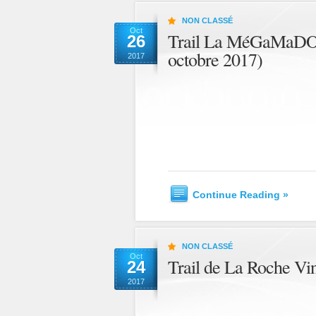
NON CLASSÉ
Oct
Trail La MéGaMaDOn
26
octobre 2017)
2017
Continue Reading »
NON CLASSÉ
Oct
Trail de La Roche Vi
24
2017