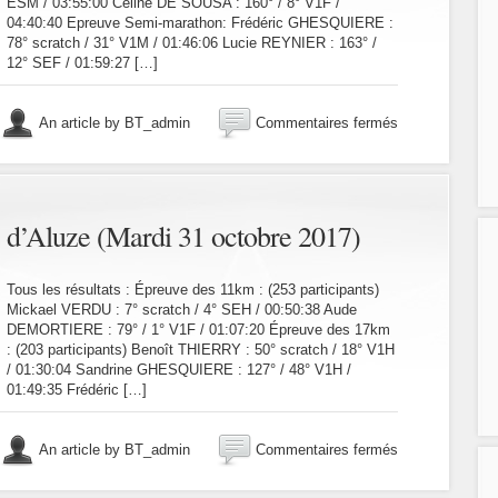
ESM / 03:55:00 Céline DE SOUSA : 160° / 8° V1F /
04:40:40 Epreuve Semi-marathon: Frédéric GHESQUIERE :
78° scratch / 31° V1M / 01:46:06 Lucie REYNIER : 163° /
12° SEF / 01:59:27 […]
sur
An article by BT_admin
Commentaires fermés
Marathon
du
Charolais
(Samedi
04
c d’Aluze (Mardi 31 octobre 2017)
novembre
2017)
Tous les résultats : Épreuve des 11km : (253 participants)
Mickael VERDU : 7° scratch / 4° SEH / 00:50:38 Aude
DEMORTIERE : 79° / 1° V1F / 01:07:20 Épreuve des 17km
: (203 participants) Benoît THIERRY : 50° scratch / 18° V1H
/ 01:30:04 Sandrine GHESQUIERE : 127° / 48° V1H /
01:49:35 Frédéric […]
sur
An article by BT_admin
Commentaires fermés
Trail
nocturne