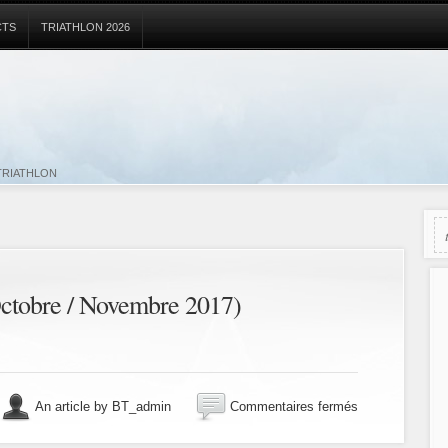
CTS
TRIATHLON 2026
TRIATHLON
Octobre / Novembre 2017)
sur
An article by BT_admin
Commentaires fermés
Newsletter
du