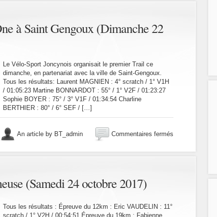
du
Roc
d’Aluze
e à Saint Gengoux (Dimanche 22
(Mardi
31
octobre
2017)
Le Vélo-Sport Joncynois organisait le premier Trail ce
dimanche, en partenariat avec la ville de Saint-Gengoux.
Tous les résultats: Laurent MAGNIEN : 4° scratch / 1° V1H
/ 01:05:23 Martine BONNARDOT : 55° / 1° V2F / 01:23:27
Sophie BOYER : 75° / 3° V1F / 01:34:54 Charline
BERTHIER : 80° / 6° SEF / […]
sur
An article by BT_admin
Commentaires fermés
Trail
La
MéGaMaDOne
à
Saint
neuse (Samedi 24 octobre 2017)
Gengoux
(Dimanche
22
Tous les résultats : Épreuve du 12km : Eric VAUDELIN : 11°
octobre
scratch / 1° V2H / 00:54:51 Épreuve du 19km : Fabienne