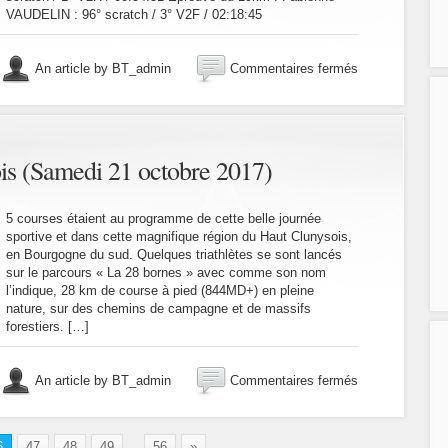
2017)
VAUDELIN : 96° scratch / 3° V2F / 02:18:45
sur
An article by BT_admin
Commentaires fermés
Trail
de
La
Roche
Vineuse
ois (Samedi 21 octobre 2017)
(Samedi
24
octobre
5 courses étaient au programme de cette belle journée
2017)
sportive et dans cette magnifique région du Haut Clunysois,
en Bourgogne du sud. Quelques triathlètes se sont lancés
sur le parcours « La 28 bornes » avec comme son nom
l’indique, 28 km de course à pied (844MD+) en pleine
nature, sur des chemins de campagne et de massifs
forestiers. […]
sur
An article by BT_admin
Commentaires fermés
Trail
du
Haut
6
47
48
49
...
56
»