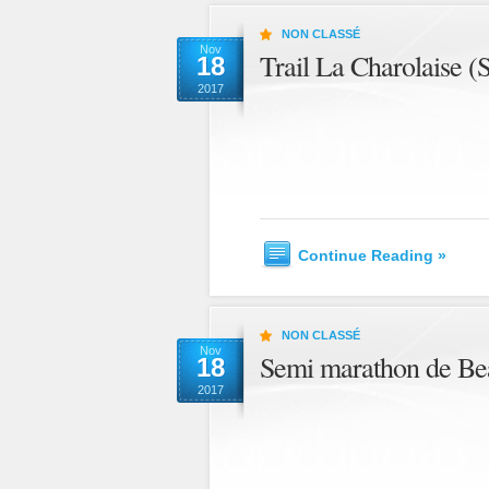
NON CLASSÉ
Nov
Trail La Charolaise 
18
2017
Continue Reading »
NON CLASSÉ
Nov
Semi marathon de Be
18
2017