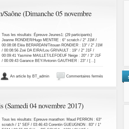
de
Le
n/Saône (Dimanche 05 novembre
Creusot
(Dimanche
12
novembre
Tous les résultats: Épreuve Jeunes1: (29 participants)
2017)
Jeanne RONDIER/Hugo MENTRE : 6° scratch / 2° J1M /
00:08:08 Eléa BERARDAN/Titouan RONDIER : 13° / 2° J1M
/ 00:08:56 Zoé DA EIRA/Lou GRIVAULT : 19° / 2° J1F /
00:09:41 Yasmine MAILLET/LEFOEUF Neige : 20° / 3° J1F
/ 00:09:43 Garance BEY/Antonin GAUTHIER : 23° / […]
sur
An article by BT_admin
Commentaires fermés
Bike
&
Run
de
Chalon/Saône
is (Samedi 04 novembre 2017)
(Dimanche
05
novembre
Tous les résultats: Epreuve marathon: Maud PERRON : 63°
2017)
scratch / 1° SEF / 03:46:43 Corentin GUEUGNON : 83° / 1°