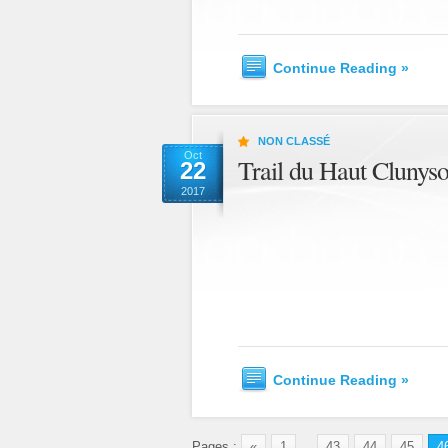
Continue Reading »
NON CLASSÉ
Oct
Trail du Haut Clunys
22
2017
Continue Reading »
Pages :
«
1
...
43
44
45
4