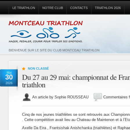
LE TRIATHLON
NOTRE CLUB
CONTACTS
TRIATHLON 2026
BIENVENUE SUR LE SITE DU CLUB MONTCEAU TRIATHLON
NON CLASSÉ
Mai
Du 27 au 29 mai: championnat de Fr
30
triathlon
2026
An article by Sophie ROUSSEAU
Commentaires 
Cinq de nos jeunes triathlètes se sont retrouvés aux Champion
. Cette compétition avait lieu au Chateau de Maintenon et à l’E
Axelle Da Eira , Frantsishak Anishchanka (triathlètes) et Raphael