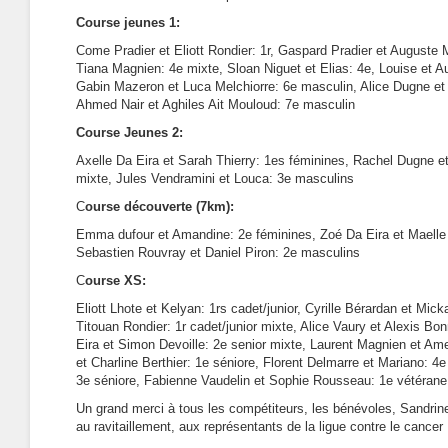
Course jeunes 1:
Come Pradier et Eliott Rondier: 1r, Gaspard Pradier et Auguste
Tiana Magnien: 4e mixte, Sloan Niguet et Elias: 4e, Louise et A
Gabin Mazeron et Luca Melchiorre: 6e masculin, Alice Dugne et
Ahmed Nair et Aghiles Ait Mouloud: 7e masculin
Course Jeunes 2:
Axelle Da Eira et Sarah Thierry: 1es féminines, Rachel Dugne e
mixte, Jules Vendramini et Louca: 3e masculins
C
ourse découverte (7km):
Emma dufour et Amandine: 2e féminines, Zoé Da Eira et Maelle D
Sebastien Rouvray et Daniel Piron: 2e masculins
C
ourse XS:
Eliott Lhote et Kelyan: 1rs cadet/junior, Cyrille Bérardan et Mick
Titouan Rondier: 1r cadet/junior mixte, Alice Vaury et Alexis Bo
Eira et Simon Devoille: 2e senior mixte, Laurent Magnien et Am
et Charline Berthier: 1e séniore, Florent Delmarre et Mariano: 4e
3e séniore, Fabienne Vaudelin et Sophie Rousseau: 1e vétérane
Un grand merci à tous les compétiteurs, les bénévoles, Sandrine
au ravitaillement, aux représentants de la ligue contre le cancer