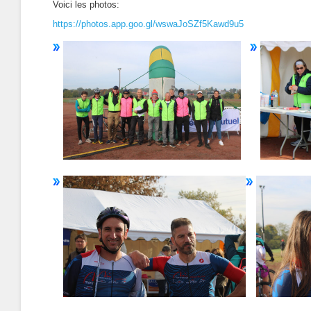
Voici les photos:
https://photos.app.goo.gl/wswaJoSZf5Kawd9u5