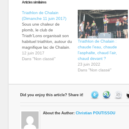
une
une
une
Articles similaires
nouvelle
nouvelle
nouvelle
fenêtre)
fenêtre)
fenêtre)
Triathlon de Chalain
(Dimanche 11 juin 2017)
Sous une chaleur de
plomb, le club de
Triath'Lons organisait son
Triathlon de Chalain :
habituel triathlon, autour du
chaude l’eau, chaude
magnifique lac de Chalain.
l’asphalte, chaud l’air,
Pendant que certains se
12 juin 2017
chaud devant ?
doraient la pilule
Dans "Non classé"
23 juin 2022
en coupant quelques
Dans "Non classé"
centaines de mètres de
moquette, et ce pour les
championnats de France
d'Aquathlon, d'autres
se sacrifiaient, corps et
Did you enjoy this article? Share it!
âme, pour redorer l'image
du club, en affrontant…
About the Author:
Christian POUTISSOU