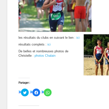
les résultats du clubs en suivant le lien :
ici
résultats complets :
ici
De belles et nombreuses photos de
Christelle :
photos Chalain
Partager :
Cliquez
Cliquez
Cliquez
pour
pour
pour
partager
partager
partager
sur
sur
sur
Twitter(ouvre
Facebook(ouvre
WhatsApp(ouvre
dans
dans
dans