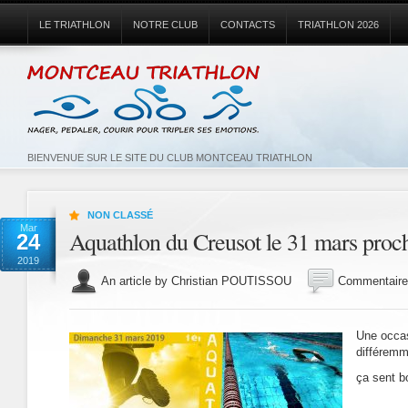
LE TRIATHLON
NOTRE CLUB
CONTACTS
TRIATHLON 2026
BIENVENUE SUR LE SITE DU CLUB MONTCEAU TRIATHLON
NON CLASSÉ
Mar
Aquathlon du Creusot le 31 mars procha
24
2019
An article by Christian POUTISSOU
Commentaire
Une occas
différemm
ça sent b