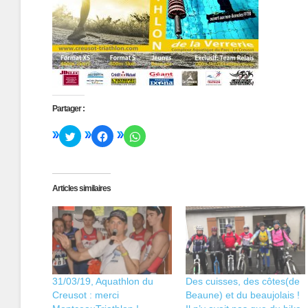
Partager :
Cliquez
Cliquez
Cliquez
pour
pour
pour
partager
partager
partager
sur
sur
sur
Twitter(ouvre
Facebook(ouvre
WhatsApp(ouvre
dans
dans
dans
une
une
une
Articles similaires
nouvelle
nouvelle
nouvelle
fenêtre)
fenêtre)
fenêtre)
31/03/19, Aquathlon du
Des cuisses, des côtes(de
Creusot : merci
Beaune) et du beaujolais !