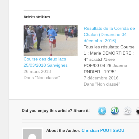
sur
sur
sur
Twitter(ouvre
Facebook(ouvre
WhatsApp(ouvre
dans
dans
dans
une
une
une
Articles similaires
nouvelle
nouvelle
nouvelle
fenêtre)
fenêtre)
fenêtre)
Résultats de la Corrida de
Chalon (Dimanche 04
décembre 2016)
Tous les résultats: Course
1 : Marie DEMORTIERE :
Course des deux lacs
4° scratch/1iere
25/03/2018 Sanvignes
POF/00:04:26 Jeanne
26 mars 2018
RNDIER : 19°/5°
Dans "Non classé"
POF/00:04:54 Course 3 :
7 décembre 2016
Alexis DEMORTIERE : 6°
Dans "Non classé"
scratch/6° MIM/00:08:42
Course 5 : Emmanuel
PAWESKA : 9° scratch/3°
JUM/00:16:38 Course 7 :
Did you enjoy this article? Share it!
Pascal VAURY : 26°
scratch/3° V2M/00:37:56
Christophe COUTURIER :
About the Author:
Christian POUTISSOU
50°/12° V1M/00:39:34