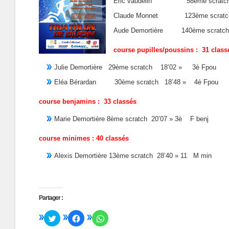
Eric vaudelin 58ème scrat
Claude Monnet 123ème scrat
Aude Demortière 140ème scratc
course pupilles/poussins : 31 class
Julie Demortière 29ème scratch 18’02 » 3è Fpou
Eléa Bérardan 30ème scratch 18’48 » 4è Fpou
course benjamins : 33 classés
Marie Demortière 8ème scratch 20’07 » 3è F benj
course minimes : 40 classés
Alexis Demortière 13ème scratch 28’40 » 11 M min
Partager :
Cliquez
Cliquez
Cliquez
pour
pour
pour
partager
partager
partager