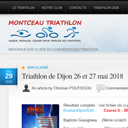
LE TRIATHLON
NOTRE CLUB
CONTACTS
TRIATHLON 2026
BIENVENUE SUR LE SITE DU CLUB MONTCEAU TRIATHLON
NON CLASSÉ
Mai
Triathlon de Dijon 26 et 27 mai 2018
29
2018
An article by Christian POUTISSOU
Commentaire
Résultats complets : voir fichier xls ci-j
RsultatsDijon2018
Course S : 30
Baptiste Gueugneau 29ème scra