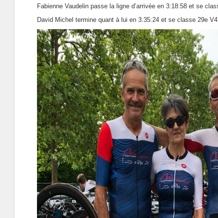
Fabienne Vaudelin passe la ligne d’arrivée en 3:18:58 et se cla
David Michel termine quant à lui en 3:35:24 et se classe 29e V4