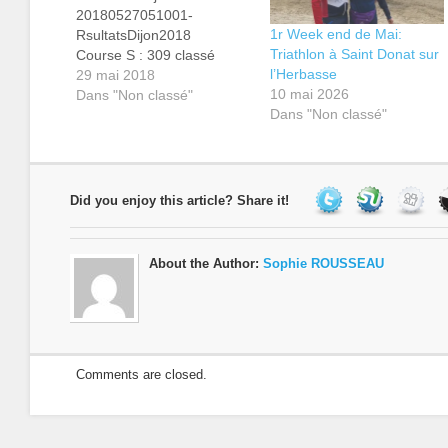
20180527051001-
1r Week end de Mai:
RsultatsDijon2018
Triathlon à Saint Donat sur
Course S : 309 classé
l’Herbasse
Baptiste Gueugneau
29 mai 2018
10 mai 2026
29ème scratch
Dans "Non classé"
Dans "Non classé"
1h17'44" 6è MS2 Eric
vaudelin 58ème
scratch 1h21'42"
2èMV3 Claude
Monnet 123ème
Did you enjoy this article? Share it!
scratch 1h28'50"
5èMV3 Aude
Demortière 140ème
About the Author:
Sophie ROUSSEAU
scratch 1h30'06"
1ère FV1 course
pupilles/poussins : 31
classés…
Comments are closed.